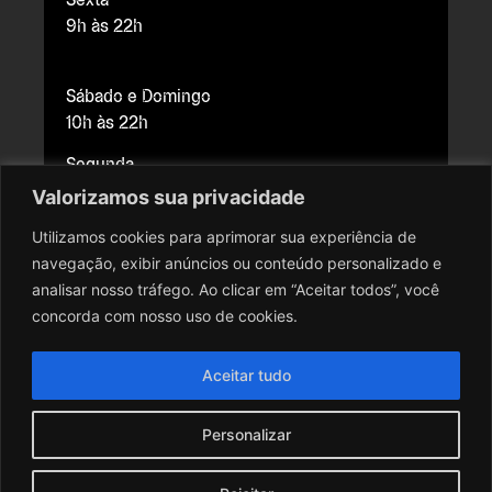
9h às 22h
Sábado e Domingo
10h às 22h
Segunda
Fechado para manutenção
Valorizamos sua privacidade
Utilizamos cookies para aprimorar sua experiência de
navegação, exibir anúncios ou conteúdo personalizado e
Copyright © 2026 Cine Brasília. Todos os direitos reservados.
analisar nosso tráfego. Ao clicar em “Aceitar todos”, você
Todo o conteúdo do site, todas as fotos, imagens, logotipos,
concorda com nosso uso de cookies.
marcas, dizeres, som, software, conjunto imagem, layout, trade
dress, aqui veiculados são de propriedade exclusiva do Cine
Aceitar tudo
Brasília. É vedada qualquer reprodução, total ou parcial, de
qualquer elemento de identidade, sem expressa autorização. A
Personalizar
violação de qualquer direito mencionado implicará na
responsabilização cível e criminal nos termos da Lei.