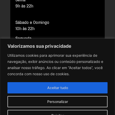
9h às 22h
Sábado e Domingo
10h às 22h
Segunda
Fechado para manutenção
Valorizamos sua privacidade
Utilizamos cookies para aprimorar sua experiência de
navegação, exibir anúncios ou conteúdo personalizado e
Copyright © 2026 Cine Brasília. Todos os direitos reservados.
analisar nosso tráfego. Ao clicar em “Aceitar todos”, você
Todo o conteúdo do site, todas as fotos, imagens, logotipos,
concorda com nosso uso de cookies.
marcas, dizeres, som, software, conjunto imagem, layout, trade
dress, aqui veiculados são de propriedade exclusiva do Cine
Aceitar tudo
Brasília. É vedada qualquer reprodução, total ou parcial, de
qualquer elemento de identidade, sem expressa autorização. A
Personalizar
violação de qualquer direito mencionado implicará na
responsabilização cível e criminal nos termos da Lei.