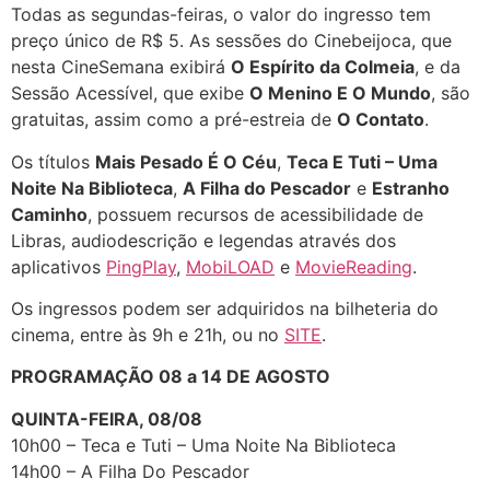
Todas as segundas-feiras, o valor do ingresso tem
preço único de R$ 5. As sessões do Cinebeijoca, que
nesta CineSemana exibirá
O Espírito da Colmeia
, e da
Sessão Acessível, que exibe
O Menino E O Mundo
, são
gratuitas, assim como a pré-estreia de
O Contato
.
Os títulos
Mais Pesado É O Céu
,
Teca E Tuti – Uma
Noite Na Biblioteca
,
A Filha do Pescador
e
Estranho
Caminho
, possuem recursos de acessibilidade de
Libras, audiodescrição e legendas através dos
aplicativos
PingPlay
,
MobiLOAD
e
MovieReading
.
Os ingressos podem ser adquiridos na bilheteria do
cinema, entre às 9h e 21h, ou no
SITE
.
PROGRAMAÇÃO 08 a 14 DE AGOSTO
QUINTA-FEIRA, 08/08
10h00 – Teca e Tuti – Uma Noite Na Biblioteca
14h00 – A Filha Do Pescador