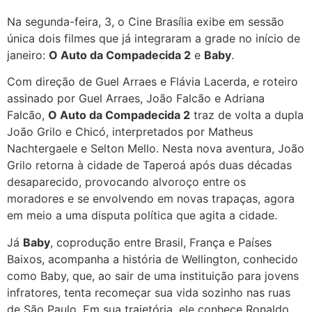
Na segunda-feira, 3, o Cine Brasília exibe em sessão
única dois filmes que já integraram a grade no início de
janeiro:
O Auto da Compadecida 2
e
Baby
.
Com direção de Guel Arraes e Flávia Lacerda, e roteiro
assinado por Guel Arraes, João Falcão e Adriana
Falcão,
O Auto da Compadecida 2
traz de volta a dupla
João Grilo e Chicó, interpretados por Matheus
Nachtergaele e Selton Mello. Nesta nova aventura, João
Grilo retorna à cidade de Taperoá após duas décadas
desaparecido, provocando alvoroço entre os
moradores e se envolvendo em novas trapaças, agora
em meio a uma disputa política que agita a cidade.
Já
Baby
, coprodução entre Brasil, França e Países
Baixos, acompanha a história de Wellington, conhecido
como Baby, que, ao sair de uma instituição para jovens
infratores, tenta recomeçar sua vida sozinho nas ruas
de São Paulo. Em sua trajetória, ele conhece Ronaldo,