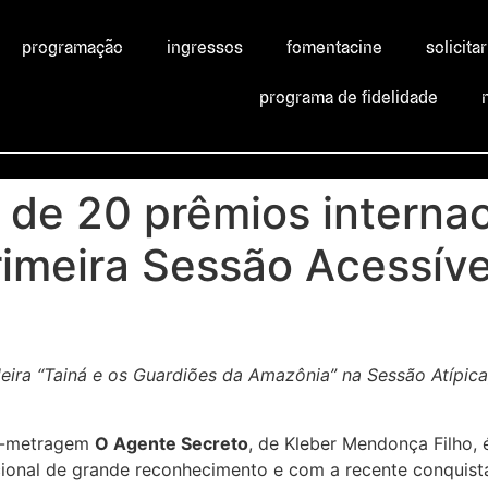
programação
ingressos
fomentacine
solicita
programa de fidelidade
de 20 prêmios internac
rimeira Sessão Acessív
ira “Tainá e os Guardiões da Amazônia” na Sessão Atípic
ga-metragem
O Agente Secreto
, de Kleber Mendonça Filho,
acional de grande reconhecimento e com a recente conquist