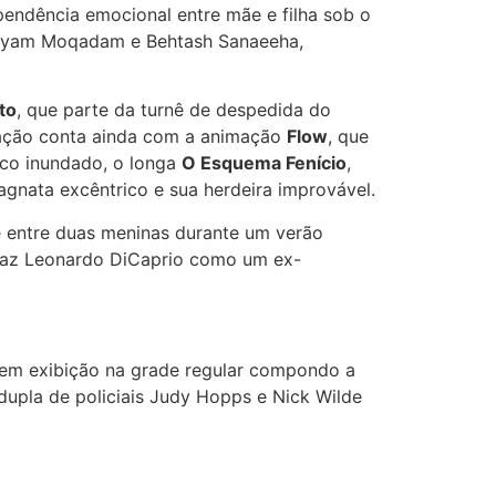
ependência emocional entre mãe e filha sob o
ryam Moqadam e Behtash Sanaeeha,
to
, que parte da turnê de despedida do
ramação conta ainda com a animação
Flow
, que
ico inundado, o longa
O Esquema Fenício
,
nata excêntrico e sua herdeira improvável.
e entre duas meninas durante um verão
traz Leonardo DiCaprio como um ex-
em exibição na grade regular compondo a
dupla de policiais Judy Hopps e Nick Wilde