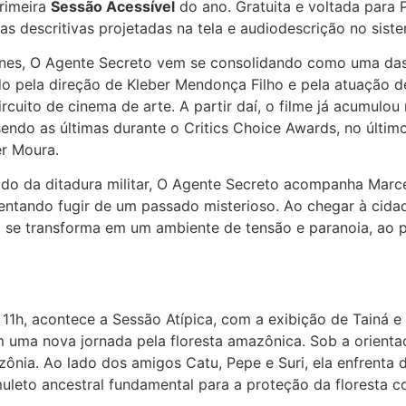
primeira
Sessão Acessível
do ano. Gratuita e voltada para
as descritivas projetadas na tela e audiodescrição no sist
nnes, O Agente Secreto vem se consolidando como uma das
do pela direção de Kleber Mendonça Filho e pela atuação 
ircuito de cinema de arte. A partir daí, o filme já acumulo
sendo as últimas durante o Critics Choice Awards, no últi
er Moura.
odo da ditadura militar, O Agente Secreto acompanha Marce
tentando fugir de um passado misterioso. Ao chegar à cida
 se transforma em um ambiente de tensão e paranoia, ao p
1h, acontece a Sessão Atípica, com a exibição de Tainá 
uma nova jornada pela floresta amazônica. Sob a orientaçã
ônia. Ao lado dos amigos Catu, Pepe e Suri, ela enfrenta 
uleto ancestral fundamental para a proteção da floresta 