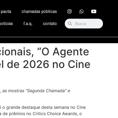
r pauta
chamadas públicas
notícias
f.a.q.
contato
ionais, “O Agente
el de 2026 no Cine
a, as mostras “Segunda Chamada” e
 é o grande destaque desta semana no Cine
a de prêmios no Critics Choice Awards, o