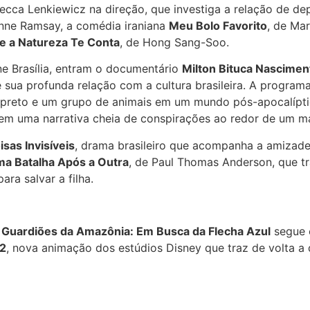
becca Lenkiewicz na direção, que investiga a relação de d
ynne Ramsay, a comédia iraniana
Meu Bolo Favorito
, de Ma
e a Natureza Te Conta
, de Hong Sang-Soo.
ne Brasília, entram o documentário
Milton Bituca Nascimen
ia e sua profunda relação com a cultura brasileira. A prog
o preto e um grupo de animais em um mundo pós-apocalípt
m uma narrativa cheia de conspirações ao redor de um mag
sas Invisíveis
, drama brasileiro que acompanha a amizad
a Batalha Após a Outra
, de Paul Thomas Anderson, que 
ara salvar a filha.
s Guardiões da Amazônia: Em Busca da Flecha Azul
segue 
 2
, nova animação dos estúdios Disney que traz de volta a 