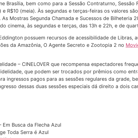
ne Brasília, bem como para a Sessão Contraturno, Sessão F
) e R$10 (meia). Às segundas e terças-feiras os valores s
ta. As Mostras Segunda Chamada e Sucessos de Bilheteria 2
 do cinema, às segundas e terças, das 13h e 22h, e de qua
Eddington possuem recursos de acessibilidade de Libras, 
rdiões da Amazônia, O Agente Secreto e Zootopia 2 no
Movi
delidade – CINELOVER que recompensa espectadores frequen
idelidade, que podem ser trocados por prêmios como entra
ara ingressos pagos para as sessões regulares da grade, 
gresso dessas duas sessões especiais dá direito a dois ca
– Em Busca da Flecha Azul
e Toda Serra é Azul