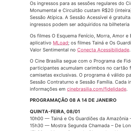
Os ingressos para as sessões regulares do Ci
Monumental e Circuitão custam R$20 (inteira
Sessão Atípica. A Sessão Acessível é gratui
ingressos podem ser adquiridos na bilheteria
Os filmes O Esquema Fenício, Morra, Amor e 
aplicativo
MLoad
; os filmes Tainá e Os Gua
Valor Sentimental no
Conecta Acessibilidade
.
O Cine Brasília segue com o Programa de Fi
participantes acumulam carimbos no cartão f
camisetas exclusivas. O programa é válido p
Sessão Contraturno e Sessão Família. Cada in
informações em
cinebrasilia.com/fidelidade
.
PROGRAMAÇÃO 08 A 14 DE JANEIRO
QUINTA-FEIRA, 08/01
10h00 — Tainá e Os Guardiões da Amazônia 
15h30 — Mostra Segunda Chamada – De Long