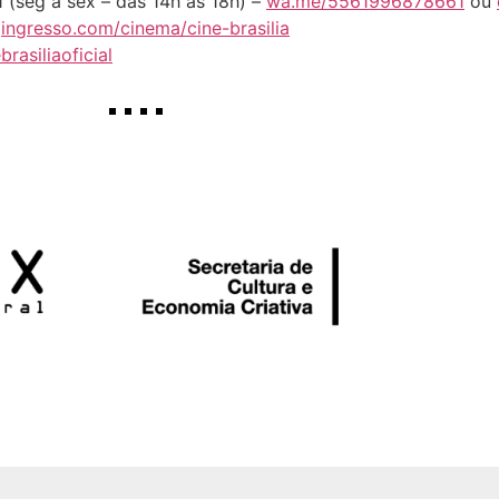
(seg a sex – das 14h às 18h) –
wa.me/5561996878661
ou
ingresso.com/cinema/cine-brasilia
rasiliaoficial