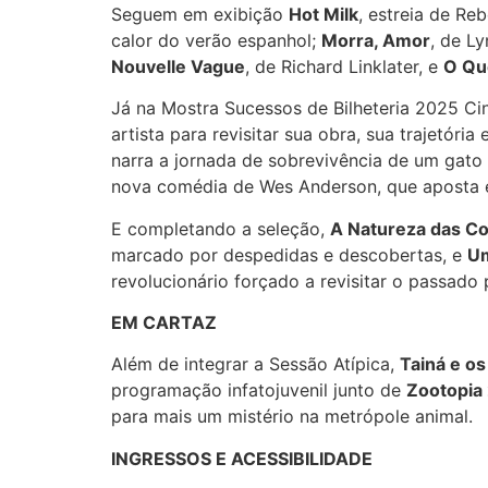
Seguem em exibição
Hot Milk
, estreia de Re
calor do verão espanhol;
Morra, Amor
, de L
Nouvelle Vague
, de Richard Linklater, e
O Qu
Já na Mostra Sucessos de Bilheteria 2025 Ci
artista para revisitar sua obra, sua trajetór
narra a jornada de sobrevivência de um gat
nova comédia de Wes Anderson, que aposta e
E completando a seleção,
A Natureza das Coi
marcado por despedidas e descobertas, e
Um
revolucionário forçado a revisitar o passado p
EM CARTAZ
Além de integrar a Sessão Atípica,
Tainá e o
programação infatojuvenil junto de
Zootopia
para mais um mistério na metrópole animal.
INGRESSOS E ACESSIBILIDADE