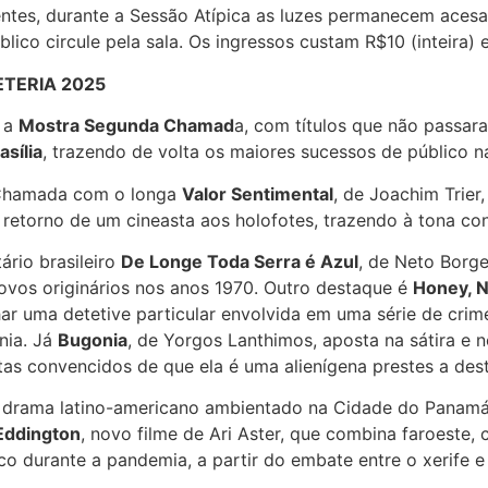
ntes, durante a Sessão Atípica as luzes permanecem acesas
ico circule pela sala. Os ingressos custam R$10 (inteira) 
TERIA 2025
o a
Mostra Segunda Chamad
a, com títulos que não passar
sília
, trazendo de volta os maiores sucessos de público n
 Chamada com o longa
Valor Sentimental
, de Joachim Trier
retorno de um cineasta aos holofotes, trazendo à tona confl
rio brasileiro
De Longe Toda Serra é Azul
, de Neto Borges
povos originários nos anos 1970. Outro destaque é
Honey, N
ar uma detetive particular envolvida em uma série de crim
nia. Já
Bugonia
, de Yorgos Lanthimos, aposta na sátira e 
as convencidos de que ela é uma alienígena prestes a destr
, drama latino-americano ambientado na Cidade do Panamá
Eddington
, novo filme de Ari Aster, que combina faroeste,
 durante a pandemia, a partir do embate entre o xerife e 