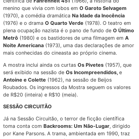
científica de
Fahrenheit 451
(1966), a história do
menino que vivia com lobos em
O Garoto Selvagem
(1970), a comédia dramática
Na Idade da Inocência
(1976) e o drama
O Quarto Verde
(1978). O teatro em
plena ocupação nazista é o pano de fundo de
O Último
Metrô
(1980) e os bastidores de uma filmagem em
A
Noite Americana
(1973), uma das declarações de amor
mais conhecidas do cineasta ao próprio cinema.
A mostra inclui ainda os curtas
Os Pivetes
(1957), que
será exibido na sessão de
Os Incompreendidos,
e
Antoine e Colette
(1962), na sessão de Beijos
Roubados. Os ingressos da Mostra seguem os valores
de R$20 (inteira) e R$10 (meia).
SESSÃO CIRCUITÃO
Já na Sessão Circuitão, o terror de ficção científica
toma conta com
Backrooms: Um Não-Lugar
, dirigido
por Kane Parsons. A trama, ambientada em 1990, traz