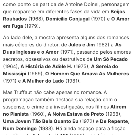
como ponto de partida de Antoine Doinel, personagem
que reaparece em diferentes fases da vida em
Beijos
Roubados
(1968),
Domicílio Conjugal
(1970) e
O Amor
em Fuga
(1979).
Ao lado dele, a mostra apresenta alguns dos romances
mais célebres do diretor, de
Jules e Jim
1962) a
As
Duas Inglesas e o Amor
(1971), passando pelos amores
secretos, obsessivos ou destrutivos de
Um Só Pecado
(1964),
A História de Adèle H.
(1975),
A Sereia do
Mississipi
(1969),
O Homem Que Amava As Mulheres
(1971) e
A Mulher do Lado
(1981).
Mas Truffaut não cabe apenas no romance. A
programação também destaca sua relação com o
suspense, o crime e a investigação, nos filmes
Atirem
no Pianista
(1960),
A Noiva Estava de Preto
(1968),
Uma Jovem Tão Bela Quanto Eu
(1972) e
De Repente,
Num Domingo
(1983). Há ainda espaço para a ficção