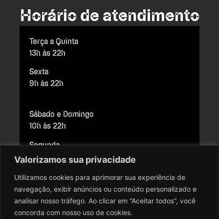
Horário de atendimento
Terça a Quinta
13h às 22h
Sexta
9h às 22h
Sábado e Domingo
10h às 22h
Segunda
Fechado para manutenção
Valorizamos sua privacidade
Utilizamos cookies para aprimorar sua experiência de
navegação, exibir anúncios ou conteúdo personalizado e
Copyright © 2026 Cine Brasília. Todos os direitos reservados.
analisar nosso tráfego. Ao clicar em “Aceitar todos”, você
Todo o conteúdo do site, todas as fotos, imagens, logotipos,
concorda com nosso uso de cookies.