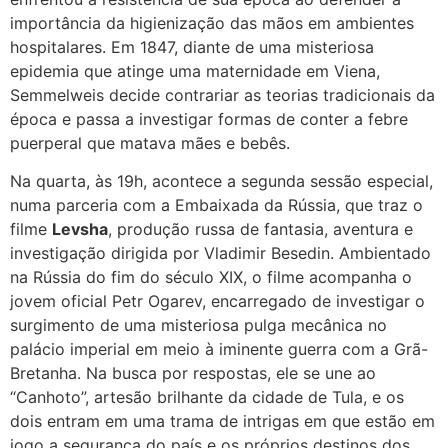
importância da higienização das mãos em ambientes
hospitalares. Em 1847, diante de uma misteriosa
epidemia que atinge uma maternidade em Viena,
Semmelweis decide contrariar as teorias tradicionais da
época e passa a investigar formas de conter a febre
puerperal que matava mães e bebês.
Na quarta, às 19h, acontece a segunda sessão especial,
numa parceria com a Embaixada da Rússia, que traz o
filme
Levsha
, produção russa de fantasia, aventura e
investigação dirigida por Vladimir Besedin. Ambientado
na Rússia do fim do século XIX, o filme acompanha o
jovem oficial Petr Ogarev, encarregado de investigar o
surgimento de uma misteriosa pulga mecânica no
palácio imperial em meio à iminente guerra com a Grã-
Bretanha. Na busca por respostas, ele se une ao
“Canhoto”, artesão brilhante da cidade de Tula, e os
dois entram em uma trama de intrigas em que estão em
jogo a segurança do país e os próprios destinos dos