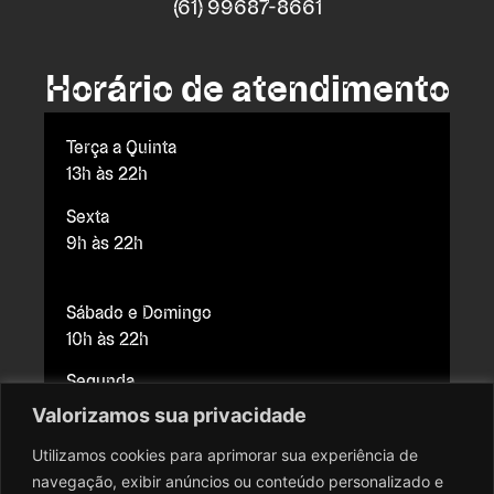
(61) 99687-8661
Horário de atendimento
Terça a Quinta
13h às 22h
Sexta
9h às 22h
Sábado e Domingo
10h às 22h
Segunda
Fechado para manutenção
Valorizamos sua privacidade
Utilizamos cookies para aprimorar sua experiência de
navegação, exibir anúncios ou conteúdo personalizado e
Copyright © 2026 Cine Brasília. Todos os direitos reservados.