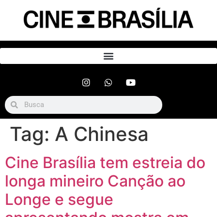
Tag:
A Chinesa
Cine Brasília tem estreia do
longa mineiro Canção ao
Longe e segue