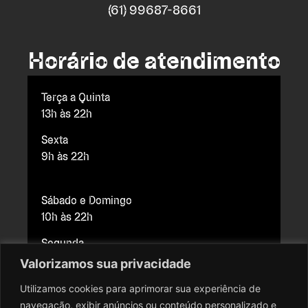
(61) 99687-8661
Horário de atendimento
Terça a Quinta
13h às 22h
Sexta
9h às 22h
Sábado e Domingo
10h às 22h
Segunda
Fechado para manutenção
Valorizamos sua privacidade
Utilizamos cookies para aprimorar sua experiência de
navegação, exibir anúncios ou conteúdo personalizado e