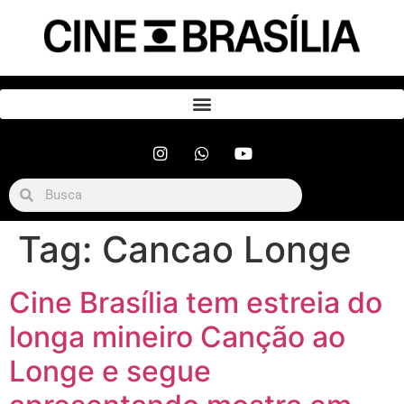
Tag:
Cancao Longe
Cine Brasília tem estreia do
longa mineiro Canção ao
Longe e segue