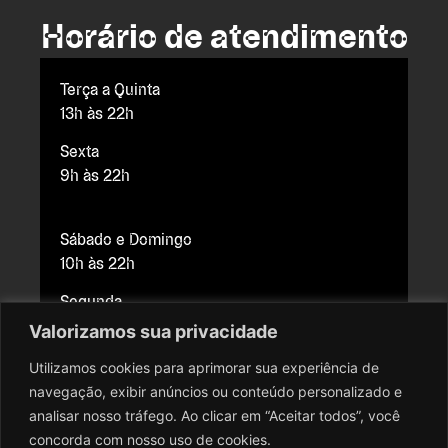
Horário de atendimento
Terça a Quinta
13h às 22h
Sexta
9h às 22h
Sábado e Domingo
10h às 22h
Segunda
Fechado para manutenção
Valorizamos sua privacidade
Utilizamos cookies para aprimorar sua experiência de
navegação, exibir anúncios ou conteúdo personalizado e
Copyright © 2026 Cine Brasília. Todos os direitos reservados.
analisar nosso tráfego. Ao clicar em “Aceitar todos”, você
Todo o conteúdo do site, todas as fotos, imagens, logotipos,
concorda com nosso uso de cookies.