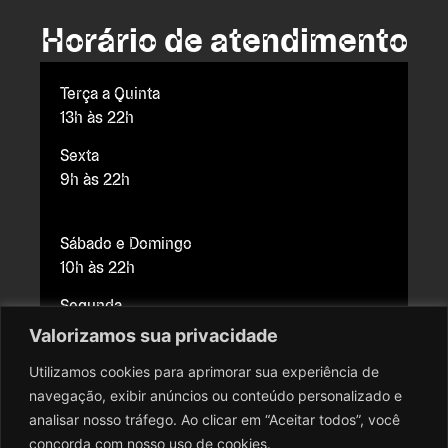
Horário de atendimento
Terça a Quinta
13h às 22h
Sexta
9h às 22h
Sábado e Domingo
10h às 22h
Segunda
Fechado para manutenção
Valorizamos sua privacidade
Utilizamos cookies para aprimorar sua experiência de
navegação, exibir anúncios ou conteúdo personalizado e
Copyright © 2026 Cine Brasília. Todos os direitos reservados.
analisar nosso tráfego. Ao clicar em “Aceitar todos”, você
Todo o conteúdo do site, todas as fotos, imagens, logotipos,
concorda com nosso uso de cookies.