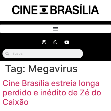
Tag:
Megavirus
Cine Brasília estreia longa
perdido e inédito de Zé do
Caixão