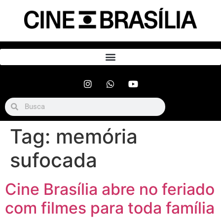
Tag:
memória
sufocada
Cine Brasília abre no feriado
com filmes para toda família