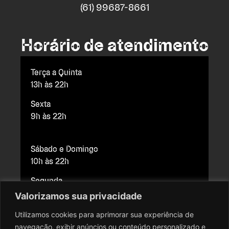
(61) 99687-8661
Horário de atendimento
Terça a Quinta
13h às 22h
Sexta
9h às 22h
Sábado e Domingo
10h às 22h
Segunda
Fechado para manutenção
Valorizamos sua privacidade
Utilizamos cookies para aprimorar sua experiência de
navegação, exibir anúncios ou conteúdo personalizado e