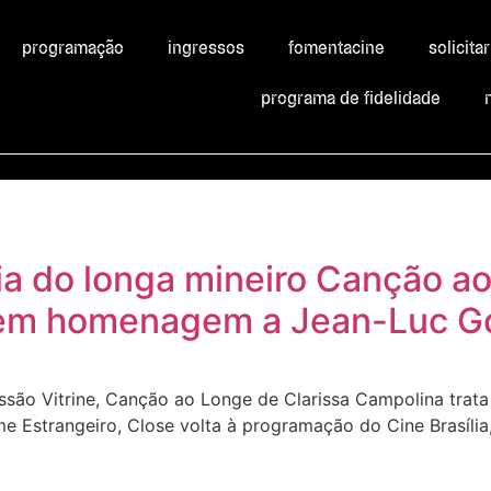
programação
ingressos
fomentacine
solicita
programa de fidelidade
eia do longa mineiro Canção a
 em homenagem a Jean-Luc G
ssão Vitrine, Canção ao Longe de Clarissa Campolina trata
e Estrangeiro, Close volta à programação do Cine Brasília,