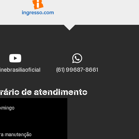
nebrasiliaoficial
(61) 99687-8661
rário de atendimento
omingo
ra manutenção