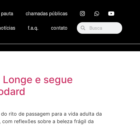
r pauta
chamadas públicas
notícias
f.a.q.
contato
o Longe e segue
odard
 do rito de passagem para a vida adulta da
 com reflexões sobre a beleza frágil da