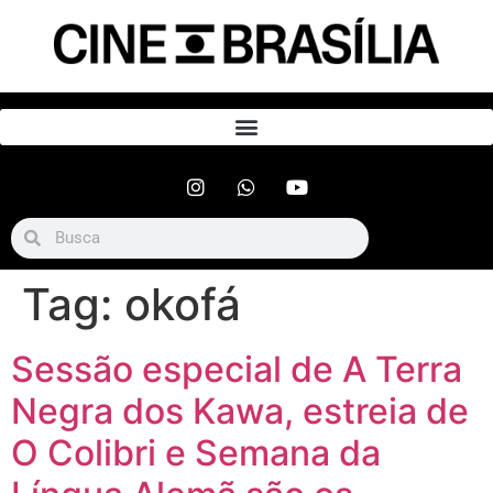
Tag:
okofá
Sessão especial de A Terra
Negra dos Kawa, estreia de
O Colibri e Semana da