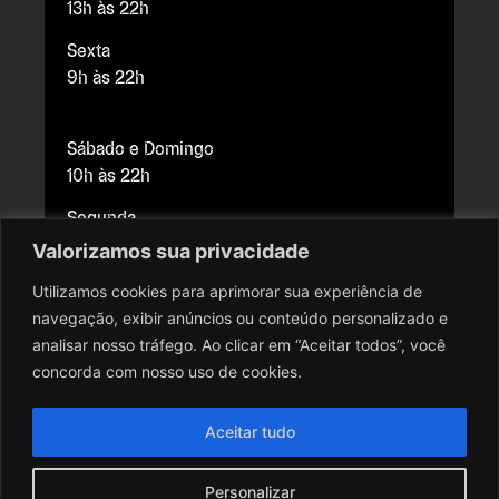
13h às 22h
Sexta
9h às 22h
Sábado e Domingo
10h às 22h
Segunda
Fechado para manutenção
Valorizamos sua privacidade
Utilizamos cookies para aprimorar sua experiência de
navegação, exibir anúncios ou conteúdo personalizado e
Copyright © 2026 Cine Brasília. Todos os direitos reservados.
analisar nosso tráfego. Ao clicar em “Aceitar todos”, você
Todo o conteúdo do site, todas as fotos, imagens, logotipos,
concorda com nosso uso de cookies.
marcas, dizeres, som, software, conjunto imagem, layout, trade
dress, aqui veiculados são de propriedade exclusiva do Cine
Aceitar tudo
Brasília. É vedada qualquer reprodução, total ou parcial, de
qualquer elemento de identidade, sem expressa autorização. A
Personalizar