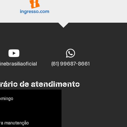
nebrasiliaoficial
(61) 99687-8661
rário de atendimento
omingo
ra manutenção