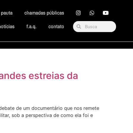
r pauta
chamadas públicas
notícias
f.a.q.
contato
andes estreias da
om debate de um documentário que nos remete
itar, sob a perspectiva de como ela foi e