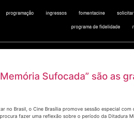
programação
ingressos
fomentacine
solicita
programa de fidelidade
 “Memória Sufocada” são as gr
tar no Brasil, o Cine Brasília promove sessão especial c
rocura fazer uma reflexão sobre o período da Ditadura Mil