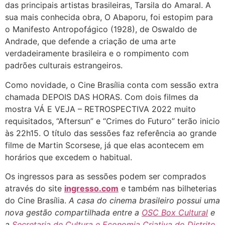
das principais artistas brasileiras, Tarsila do Amaral. A
sua mais conhecida obra, O Abaporu, foi estopim para
o Manifesto Antropofágico (1928), de Oswaldo de
Andrade, que defende a criação de uma arte
verdadeiramente brasileira e o rompimento com
padrões culturais estrangeiros.
Como novidade, o Cine Brasília conta com sessão extra
chamada DEPOIS DAS HORAS. Com dois filmes da
mostra VÁ E VEJA – RETROSPECTIVA 2022 muito
requisitados, “Aftersun” e “Crimes do Futuro” terão inicio
às 22h15. O título das sessões faz referência ao grande
filme de Martin Scorsese, já que elas acontecem em
horários que excedem o habitual.
Os ingressos para as sessões podem ser comprados
através do site
ingresso.com
e também nas bilheterias
do Cine Brasília.
A casa do cinema brasileiro possui uma
nova gestão compartilhada entre a
OSC Box Cultural
e
a
Secretaria de Cultura e Economia Criativa do Distrito