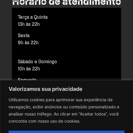
Horário de atendimento
Terça a Quinta
13h às 22h
Sexta
9h às 22h
Sábado e Domingo
10h às 22h
Segunda
Fechado para manutenção
Valorizamos sua privacidade
Utilizamos cookies para aprimorar sua experiência de
navegação, exibir anúncios ou conteúdo personalizado e
Copyright © 2026 Cine Brasília. Todos os direitos reservados.
analisar nosso tráfego. Ao clicar em “Aceitar todos”, você
Todo o conteúdo do site, todas as fotos, imagens, logotipos,
concorda com nosso uso de cookies.
marcas, dizeres, som, software, conjunto imagem, layout, trade