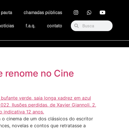
r pauta
chamadas públicas
notícias
f.a.q.
contato
de renome no Cine
a o cinema de um dos clássicos do escritor
nces, novelas e contos que retratasse a