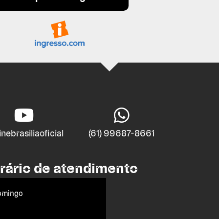
nebrasiliaoficial
(61) 99687-8661
rário de atendimento
omingo