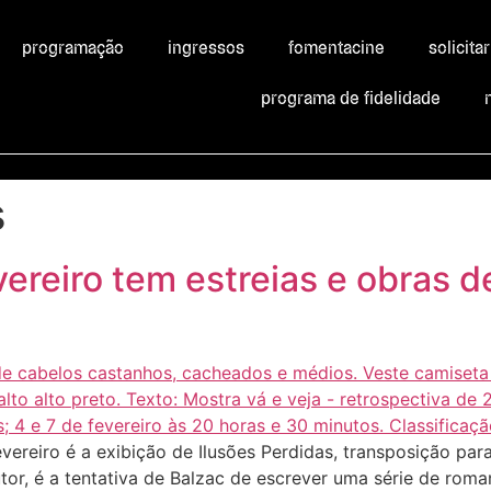
programação
ingressos
fomentacine
solicita
programa de fidelidade
s
ereiro tem estreias e obras 
ereiro é a exibição de Ilusões Perdidas, transposição par
or, é a tentativa de Balzac de escrever uma série de roma