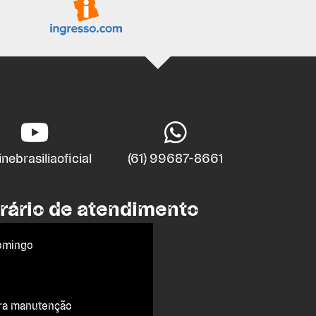
nebrasiliaoficial
(61) 99687-8661
rário de atendimento
omingo
ra manutenção