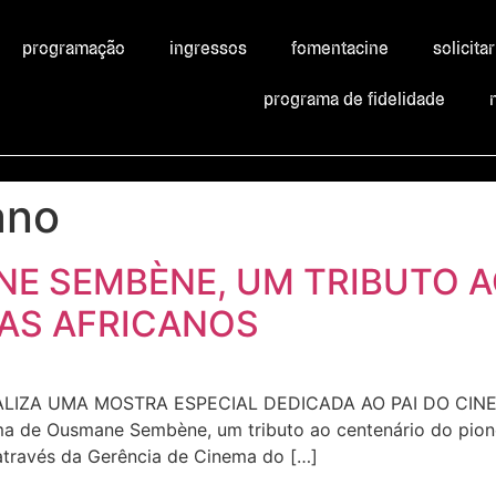
programação
ingressos
fomentacine
solicita
programa de fidelidade
ano
NE SEMBÈNE, UM TRIBUTO 
MAS AFRICANOS
REALIZA UMA MOSTRA ESPECIAL DEDICADA AO PAI DO CI
 Ousmane Sembène, um tributo ao centenário do pioneiro
através da Gerência de Cinema do […]