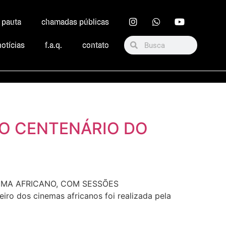
r pauta
chamadas públicas
notícias
f.a.q.
contato
AO CENTENÁRIO DO
NEMA AFRICANO, COM SESSÕES
 dos cinemas africanos foi realizada pela