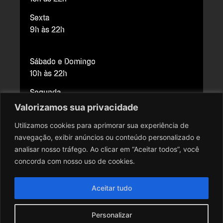
Sexta
9h às 22h
Sábado e Domingo
10h às 22h
Segunda
Fechado para manutenção
Valorizamos sua privacidade
Utilizamos cookies para aprimorar sua experiência de
navegação, exibir anúncios ou conteúdo personalizado e
Copyright © 2026 Cine Brasília. Todos os direitos reservados.
analisar nosso tráfego. Ao clicar em “Aceitar todos”, você
Todo o conteúdo do site, todas as fotos, imagens, logotipos,
concorda com nosso uso de cookies.
marcas, dizeres, som, software, conjunto imagem, layout, trade
dress, aqui veiculados são de propriedade exclusiva do Cine
Aceitar tudo
Brasília. É vedada qualquer reprodução, total ou parcial, de
qualquer elemento de identidade, sem expressa autorização. A
Personalizar