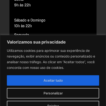
9h às 22h
Sábado e Domingo
10h às 22h
Segunda
Fechado para manutenção
Valorizamos sua privacidade
Utilizamos cookies para aprimorar sua experiência de
navegação, exibir anúncios ou conteúdo personalizado e
Copyright © 2026 Cine Brasília. Todos os direitos reservados.
analisar nosso tráfego. Ao clicar em “Aceitar todos”, você
Todo o conteúdo do site, todas as fotos, imagens, logotipos,
concorda com nosso uso de cookies.
marcas, dizeres, som, software, conjunto imagem, layout, trade
dress, aqui veiculados são de propriedade exclusiva do Cine
Aceitar tudo
Brasília. É vedada qualquer reprodução, total ou parcial, de
qualquer elemento de identidade, sem expressa autorização. A
Personalizar
violação de qualquer direito mencionado implicará na
responsabilização cível e criminal nos termos da Lei.
Rejeitar