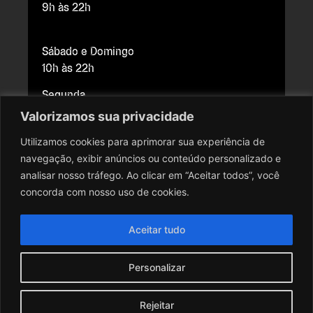
9h às 22h
Sábado e Domingo
10h às 22h
Segunda
Fechado para manutenção
Valorizamos sua privacidade
Utilizamos cookies para aprimorar sua experiência de
navegação, exibir anúncios ou conteúdo personalizado e
Copyright © 2026 Cine Brasília. Todos os direitos reservados.
analisar nosso tráfego. Ao clicar em “Aceitar todos”, você
Todo o conteúdo do site, todas as fotos, imagens, logotipos,
concorda com nosso uso de cookies.
marcas, dizeres, som, software, conjunto imagem, layout, trade
dress, aqui veiculados são de propriedade exclusiva do Cine
Aceitar tudo
Brasília. É vedada qualquer reprodução, total ou parcial, de
qualquer elemento de identidade, sem expressa autorização. A
Personalizar
violação de qualquer direito mencionado implicará na
responsabilização cível e criminal nos termos da Lei.
Rejeitar