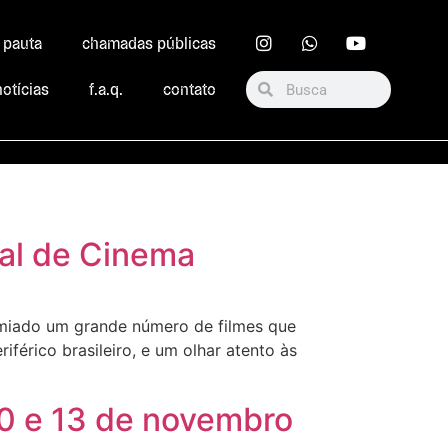
r pauta
chamadas públicas
notícias
f.a.q.
contato
val de Cinema
remiado um grande número de filmes que
érico brasileiro, e um olhar atento às
10 e 13 de novembro