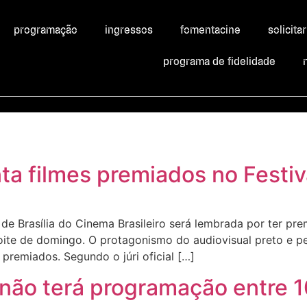
programação
ingressos
fomentacine
solicita
programa de fidelidade
nta filmes premiados no Festi
 de Brasília do Cinema Brasileiro será lembrada por ter p
e de domingo. O protagonismo do audiovisual preto e perif
 premiados. Segundo o júri oficial […]
a não terá programação entre 