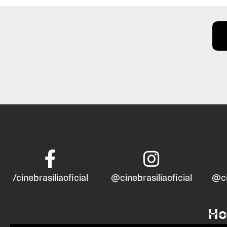
/cinebrasiliaoficial
@cinebrasiliaoficial
@ci
Ho