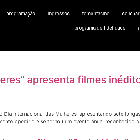
programação
ingressos
fomentacine
solicita
programa de fidelidade
res” apresenta filmes inédito
 o Dia Internacional das Mulheres, apresentando sete longa
mento operário e se tornou um evento anual reconhecido p