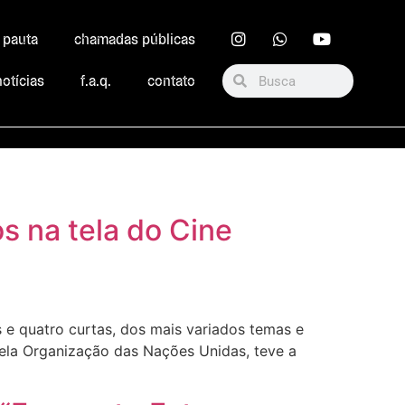
r pauta
chamadas públicas
notícias
f.a.q.
contato
s na tela do Cine
s e quatro curtas, dos mais variados temas e
ela Organização das Nações Unidas, teve a